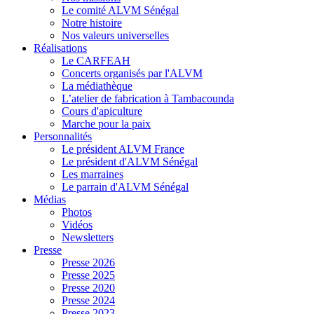
Le comité ALVM Sénégal
Notre histoire
Nos valeurs universelles
Réalisations
Le CARFEAH
Concerts organisés par l'ALVM
La médiathèque
L’atelier de fabrication à Tambacounda
Cours d'apiculture
Marche pour la paix
Personnalités
Le président ALVM France
Le président d'ALVM Sénégal
Les marraines
Le parrain d'ALVM Sénégal
Médias
Photos
Vidéos
Newsletters
Presse
Presse 2026
Presse 2025
Presse 2020
Presse 2024
Presse 2023