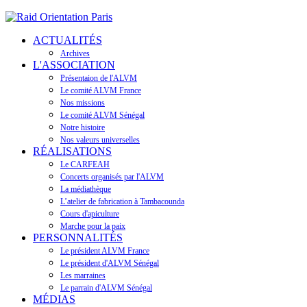
ACTUALITÉS
Archives
L'ASSOCIATION
Présentaion de l'ALVM
Le comité ALVM France
Nos missions
Le comité ALVM Sénégal
Notre histoire
Nos valeurs universelles
RÉALISATIONS
Le CARFEAH
Concerts organisés par l'ALVM
La médiathèque
L’atelier de fabrication à Tambacounda
Cours d'apiculture
Marche pour la paix
PERSONNALITÉS
Le président ALVM France
Le président d'ALVM Sénégal
Les marraines
Le parrain d'ALVM Sénégal
MÉDIAS