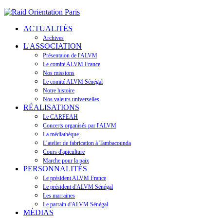
ACTUALITÉS
Archives
L'ASSOCIATION
Présentaion de l'ALVM
Le comité ALVM France
Nos missions
Le comité ALVM Sénégal
Notre histoire
Nos valeurs universelles
RÉALISATIONS
Le CARFEAH
Concerts organisés par l'ALVM
La médiathèque
L’atelier de fabrication à Tambacounda
Cours d'apiculture
Marche pour la paix
PERSONNALITÉS
Le président ALVM France
Le président d'ALVM Sénégal
Les marraines
Le parrain d'ALVM Sénégal
MÉDIAS