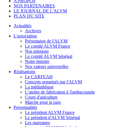
A PROPOS
NOS PARTENAIRES
LE JOURNAL DE L'ALVM
PLAN DU SITE
Actualités
Archives
L'association
Présentaion de l'ALVM
Le comité ALVM France
Nos missions
Le comité ALVM Sénégal
Notre histoire
Nos valeurs universelles
Réalisations
Le CARFEAH
Concerts organisés par l'ALVM
La médiathèque
L’atelier de fabrication à Tambacounda
Cours d'apiculture
Marche pour la paix
Personnalités
Le président ALVM France
Le président d'ALVM Sénégal
Les marraines