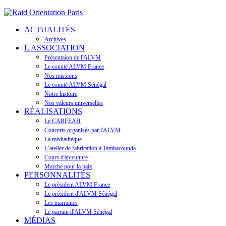
ACTUALITÉS
Archives
L'ASSOCIATION
Présentaion de l'ALVM
Le comité ALVM France
Nos missions
Le comité ALVM Sénégal
Notre histoire
Nos valeurs universelles
RÉALISATIONS
Le CARFEAH
Concerts organisés par l'ALVM
La médiathèque
L’atelier de fabrication à Tambacounda
Cours d'apiculture
Marche pour la paix
PERSONNALITÉS
Le président ALVM France
Le président d'ALVM Sénégal
Les marraines
Le parrain d'ALVM Sénégal
MÉDIAS