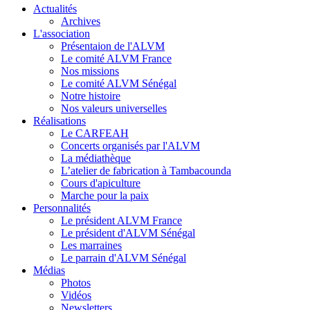
Actualités
Archives
L'association
Présentaion de l'ALVM
Le comité ALVM France
Nos missions
Le comité ALVM Sénégal
Notre histoire
Nos valeurs universelles
Réalisations
Le CARFEAH
Concerts organisés par l'ALVM
La médiathèque
L’atelier de fabrication à Tambacounda
Cours d'apiculture
Marche pour la paix
Personnalités
Le président ALVM France
Le président d'ALVM Sénégal
Les marraines
Le parrain d'ALVM Sénégal
Médias
Photos
Vidéos
Newsletters