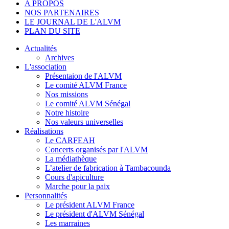
A PROPOS
NOS PARTENAIRES
LE JOURNAL DE L'ALVM
PLAN DU SITE
Actualités
Archives
L'association
Présentaion de l'ALVM
Le comité ALVM France
Nos missions
Le comité ALVM Sénégal
Notre histoire
Nos valeurs universelles
Réalisations
Le CARFEAH
Concerts organisés par l'ALVM
La médiathèque
L’atelier de fabrication à Tambacounda
Cours d'apiculture
Marche pour la paix
Personnalités
Le président ALVM France
Le président d'ALVM Sénégal
Les marraines