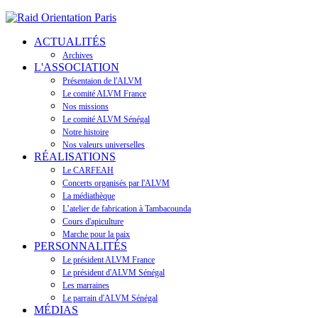
ACTUALITÉS
Archives
L'ASSOCIATION
Présentaion de l'ALVM
Le comité ALVM France
Nos missions
Le comité ALVM Sénégal
Notre histoire
Nos valeurs universelles
RÉALISATIONS
Le CARFEAH
Concerts organisés par l'ALVM
La médiathèque
L’atelier de fabrication à Tambacounda
Cours d'apiculture
Marche pour la paix
PERSONNALITÉS
Le président ALVM France
Le président d'ALVM Sénégal
Les marraines
Le parrain d'ALVM Sénégal
MÉDIAS