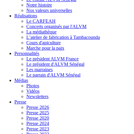
Notre histoire
Nos valeurs universelles
Réalisations
Le CARFEAH
Concerts organisés par l'ALVM
La médiathèque
L’atelier de fabrication à Tambacounda
Cours d'apiculture
Marche pour la paix
Personnalités
Le président ALVM France
Le président d'ALVM Sénégal
Les marraines
Le parrain d'ALVM Sénégal
Médias
Photos
Vidéos
Newsletters
Presse
Presse 2026
Presse 2025
Presse 2020
Presse 2024
Presse 2023