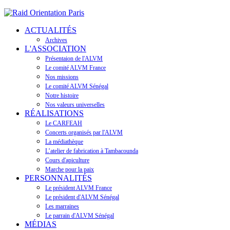
ACTUALITÉS
Archives
L'ASSOCIATION
Présentaion de l'ALVM
Le comité ALVM France
Nos missions
Le comité ALVM Sénégal
Notre histoire
Nos valeurs universelles
RÉALISATIONS
Le CARFEAH
Concerts organisés par l'ALVM
La médiathèque
L’atelier de fabrication à Tambacounda
Cours d'apiculture
Marche pour la paix
PERSONNALITÉS
Le président ALVM France
Le président d'ALVM Sénégal
Les marraines
Le parrain d'ALVM Sénégal
MÉDIAS