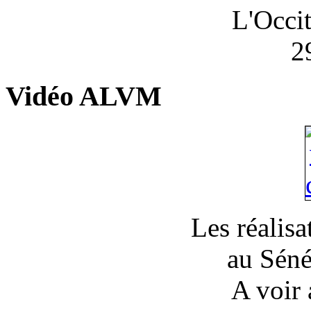
L'Occi
2
Vidéo ALVM
Les réalis
au Séné
A voir