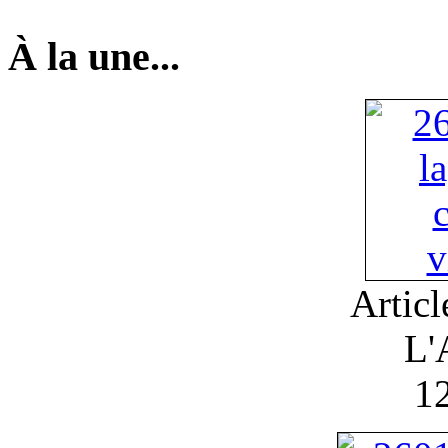
À la une...
Artic
L'
1