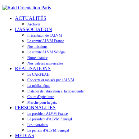
ACTUALITÉS
Archives
L'ASSOCIATION
Présentaion de l'ALVM
Le comité ALVM France
Nos missions
Le comité ALVM Sénégal
Notre histoire
Nos valeurs universelles
RÉALISATIONS
Le CARFEAH
Concerts organisés par l'ALVM
La médiathèque
L’atelier de fabrication à Tambacounda
Cours d'apiculture
Marche pour la paix
PERSONNALITÉS
Le président ALVM France
Le président d'ALVM Sénégal
Les marraines
Le parrain d'ALVM Sénégal
MÉDIAS