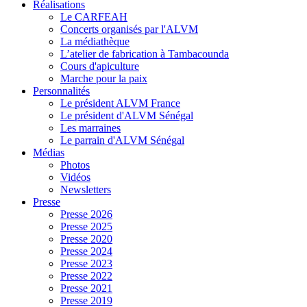
Réalisations
Le CARFEAH
Concerts organisés par l'ALVM
La médiathèque
L’atelier de fabrication à Tambacounda
Cours d'apiculture
Marche pour la paix
Personnalités
Le président ALVM France
Le président d'ALVM Sénégal
Les marraines
Le parrain d'ALVM Sénégal
Médias
Photos
Vidéos
Newsletters
Presse
Presse 2026
Presse 2025
Presse 2020
Presse 2024
Presse 2023
Presse 2022
Presse 2021
Presse 2019